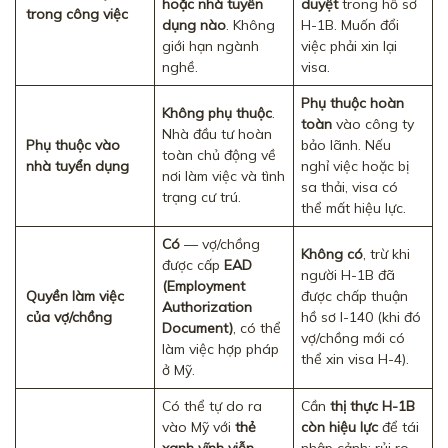
hoặc nhà tuyển
duyệt
trong hồ sơ
trong công việc
dụng nào
. Không
H-1B. Muốn đổi
giới hạn ngành
việc phải xin lại
nghề.
visa.
Phụ thuộc hoàn
Không phụ thuộc
.
toàn
vào công ty
Nhà đầu tư hoàn
Phụ thuộc vào
bảo lãnh. Nếu
toàn chủ động về
nhà tuyển dụng
nghỉ việc hoặc bị
nơi làm việc và tình
sa thải, visa có
trạng cư trú.
thể mất hiệu lực.
Có
— vợ/chồng
Không có
, trừ khi
được cấp
EAD
người H-1B đã
(Employment
Quyền làm việc
được chấp thuận
Authorization
của vợ/chồng
hồ sơ I-140 (khi đó
Document)
, có thể
vợ/chồng mới có
làm việc hợp pháp
thể xin visa H-4).
ở Mỹ.
Có thể tự do ra
Cần
thị thực H-1B
vào Mỹ với
thẻ
còn hiệu lực
để tái