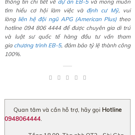
thông tin chi tiết về
dự án
EB-5
và mong muốn
tìm hiểu cơ hội làm việc và
định cư Mỹ
, vui
lòng
liên hệ đội ngũ APG (American Plus)
theo
hotline 094 806 4444 để được chuyên gia di trú
và luật sư quốc tế hàng đầu tư vấn tham
gia
chương trình EB-5
, đảm bảo tỷ lệ thành công
100%.
Quan tâm và cần hỗ trợ, hãy gọi
Hotline
0948064444
.