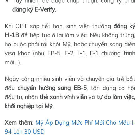
Tuy nhiên, để được chấp thuận, công ty phải
đăng ký E-Verify
.
Khi OPT sắp hết hạn, sinh viên thường
đăng ký
H-1B
để tiếp tục ở lại làm việc. Nếu không trúng,
họ buộc phải rời khỏi Mỹ, hoặc chuyển sang diện
visa khác (như EB-5, E-2, L-1, F-1 chương trình
mới…).
Ngày càng nhiều sinh viên và chuyên gia trẻ bắt
đầu
chuyển hướng sang EB-5
, tận dụng cơ hội
đầu tư, nhận
thẻ xanh vĩnh viễn
và
tự do làm việc,
khởi nghiệp tại Mỹ
.
Xem thêm
:
Mỹ Áp Dụng Mức Phí Mới Cho Mẫu I-
94 Lên 30 USD