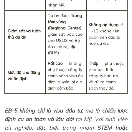
nhân Mỹ.
Dự án được
Trung
tâm vùng
Không áp dụng
, vì
(Regional Center)
Giám sát và tuân
H-1B không liên
giám sát, báo cáo
thủ dự án
quan đến đầu tư
cho USCIS và Bộ
hay dự án.
An ninh Nội địa
(DHS).
Rất cao
— không
Thấp
— phụ thuộc
phụ thuộc công ty,
visa tạm thời,
Mức độ chủ động
chính sách visa ổn
công ty bảo trợ,
và ổn định
định, quyền lợi gia
và rủi ro chính
đình đảm bảo.
sách thay đổi.
EB-5 không chỉ là visa đầu tư
, mà là
chiến lược
định cư an toàn và lâu dài
tại Mỹ. Với sinh viên
tốt nghiệp, đặc biệt trong nhóm
STEM hoặc