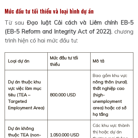
Mức đầu tư tối thiểu và loại hình dự án
Từ sau
Đạo luật Cải cách và Liêm chính EB-5
(EB-5 Reform and Integrity Act of 2022)
, chương
trình hiện có hai mức đầu tư:
Mức đầu tư tối
Loại dự án
Mô tả
thiểu
Bao gồm khu vực
Dự án thuộc khu
nông thôn (rural)
,
vực việc làm mục
thất nghiệp cao
tiêu (TEA –
800.000 USD
(high-
Targeted
unemployment
Employment Area)
area) hoặc cơ sở
hạ tầng
Các khu vực thành
Dự án không
thị hoặc dự án
thuộc TEA (non-
1.050.000 USD