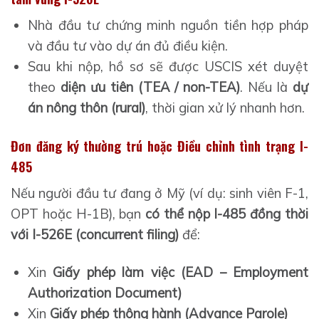
Nhà đầu tư chứng minh nguồn tiền hợp pháp
và đầu tư vào dự án đủ điều kiện.
Sau khi nộp, hồ sơ sẽ được USCIS xét duyệt
theo
diện ưu tiên (TEA / non-TEA)
. Nếu là
dự
án nông thôn (rural)
, thời gian xử lý nhanh hơn.
Đơn đăng ký thường trú hoặc Điều chỉnh tình trạng I-
485
Nếu người đầu tư đang ở Mỹ (ví dụ: sinh viên F-1,
OPT hoặc H-1B), bạn
có thể nộp I-485 đồng thời
với I-526E (concurrent filing)
để:
Xin
Giấy phép làm việc (EAD – Employment
Authorization Document)
Xin
Giấy phép thông hành (Advance Parole)