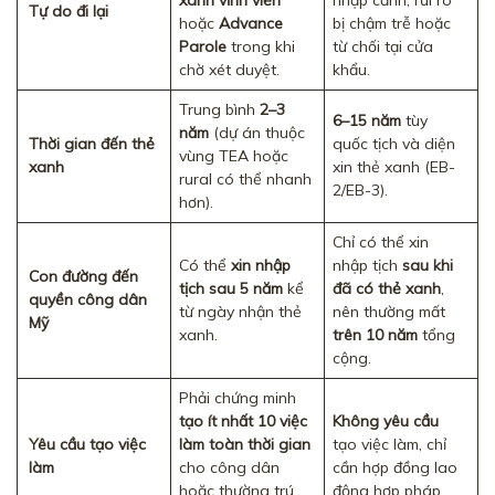
xanh vĩnh viễn
nhập cảnh; rủi ro
Tự do đi lại
hoặc
Advance
bị chậm trễ hoặc
Parole
trong khi
từ chối tại cửa
chờ xét duyệt.
khẩu.
Trung bình
2–3
6–15 năm
tùy
năm
(dự án thuộc
Thời gian đến thẻ
quốc tịch và diện
vùng TEA hoặc
xanh
xin thẻ xanh (EB-
rural có thể nhanh
2/EB-3).
hơn).
Chỉ có thể xin
Có thể
xin nhập
nhập tịch
sau khi
Con đường đến
tịch sau 5 năm
kể
đã có thẻ xanh
,
quyền công dân
từ ngày nhận thẻ
nên thường mất
Mỹ
xanh.
trên 10 năm
tổng
cộng.
Phải chứng minh
tạo ít nhất 10 việc
Không yêu cầu
Yêu cầu tạo việc
làm toàn thời gian
tạo việc làm, chỉ
làm
cho công dân
cần hợp đồng lao
hoặc thường trú
động hợp pháp.