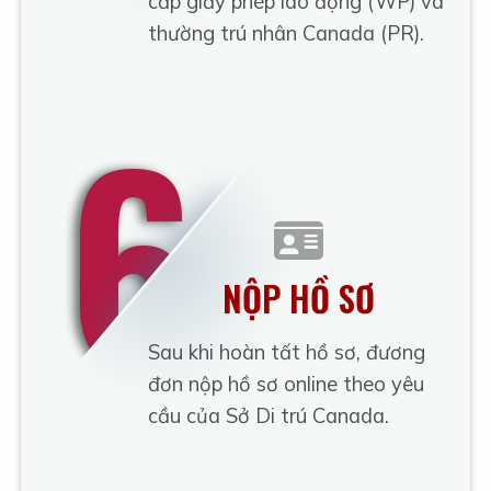
cấp giấy phép lao động (WP) và
thường trú nhân Canada (PR).
6
NỘP HỒ SƠ
Sau khi hoàn tất hồ sơ, đương
đơn nộp hồ sơ online theo yêu
cầu của Sở Di trú Canada.