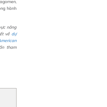
ragomen,
ồng hành
 vực nông
iết về
dự
American
vấn tham