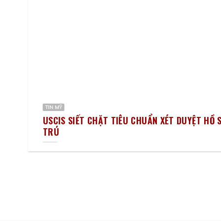
TIN MỸ
ĐỐI
USCIS SIẾT CHẶT TIÊU CHUẨN XÉT DUYỆT HỒ S
TRÚ