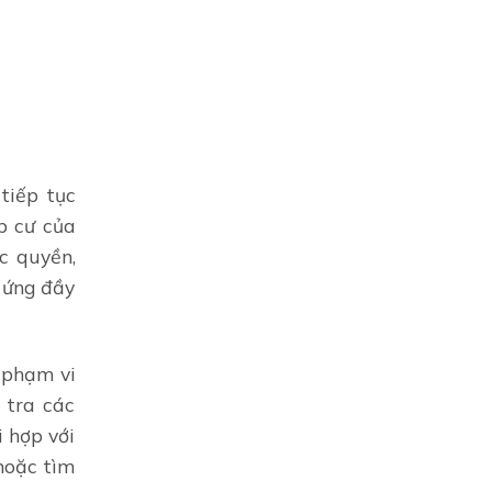
tiếp tục
p cư của
c quyền,
 ứng đầy
 phạm vi
 tra các
i hợp với
 hoặc tìm