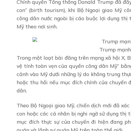
Chính quyền Tổng thống Donald Trump đã đẩy m
con” (birth tourism), khi Bộ Ngoại giao Mỹ 
công dân nước ngoài bị cáo buộc lợi dụng thị 
Mỹ theo nơi sinh.
Trump mạnh t
Trong một loạt bài đăng trên mạng xã hội X, 
vệ tính toàn vẹn của quyền công dân Mỹ” bằn
cảnh vào Mỹ dưới những lý do không trung thực
hoặc thu hồi nếu mục đích chính của chuyến đ
dân.
Theo Bộ Ngoại giao Mỹ, chiến dịch mới đã xác 
con hoặc các cá nhân bị nghi ngờ sử dụng thị 
mục đích thực sự của chuyến đi hiện đang ph
quán và lãnh sự quán Mỹ trên toàn thế giới.