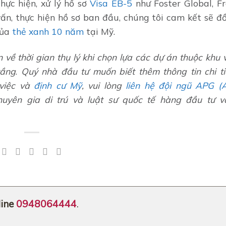
hực hiện, xử lý hồ sơ
Visa EB-5
như Foster Global, F
ấn, thực hiện hồ sơ ban đầu, chúng tôi cam kết sẽ đ
của
thẻ xanh 10 năm
tại Mỹ.
về thời gian thụ lý khi chọn lựa các dự án thuộc khu
tầng
.
Quý nhà đầu tư muốn biết thêm thông tin chi t
việc và
định cư Mỹ
, vui lòng
liên hệ đội ngũ APG (
uyên gia di trú và luật sư quốc tế hàng đầu tư 
ine
0948064444
.