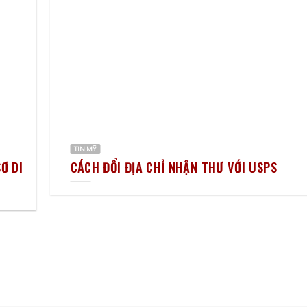
TIN MỸ
Ơ DI
CÁCH ĐỔI ĐỊA CHỈ NHẬN THƯ VỚI USPS