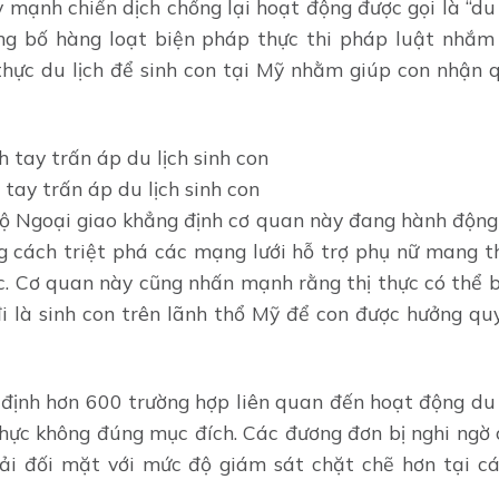
ạnh chiến dịch chống lại hoạt động được gọi là “du l
công bố hàng loạt biện pháp thực thi pháp luật nhắm
thực du lịch để sinh con tại Mỹ nhằm giúp con nhận q
ay trấn áp du lịch sinh con
Bộ Ngoại giao khẳng định cơ quan này đang hành động
g cách triệt phá các mạng lưới hỗ trợ phụ nữ mang t
. Cơ quan này cũng nhấn mạnh rằng thị thực có thể bị
i là sinh con trên lãnh thổ Mỹ để con được hưởng qu
định hơn 600 trường hợp liên quan đến hoạt động du l
thực không đúng mục đích. Các đương đơn bị nghi ngờ 
ải đối mặt với mức độ giám sát chặt chẽ hơn tại cá