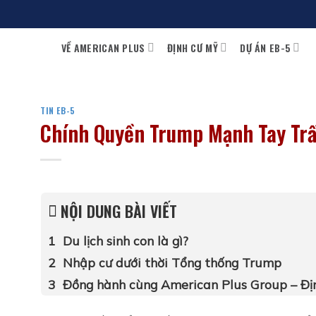
Bỏ
qua
VỀ AMERICAN PLUS
ĐỊNH CƯ MỸ
DỰ ÁN EB-5
nội
dung
TIN EB-5
Chính Quyền Trump Mạnh Tay Trấ
NỘI DUNG BÀI VIẾT
Du lịch sinh con là gì?
Nhập cư dưới thời Tổng thống Trump
Đồng hành cùng American Plus Group – Đị