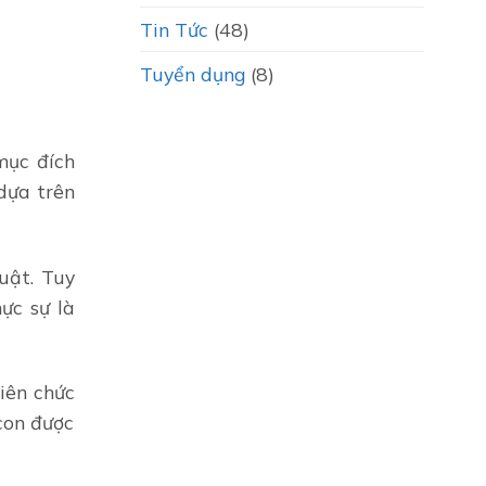
Tin Tức
(48)
Tuyển dụng
(8)
mục đích
dựa trên
uật. Tuy
ực sự là
iên chức
 con được