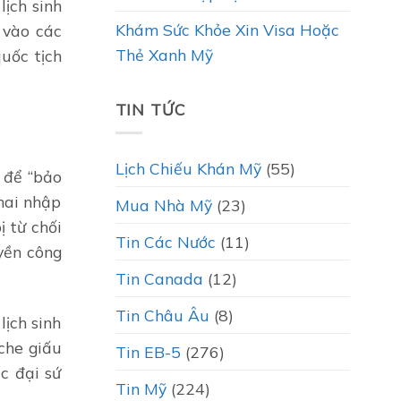
ịch sinh
Khám Sức Khỏe Xin Visa Hoặc
 vào các
Thẻ Xanh Mỹ
uốc tịch
TIN TỨC
Lịch Chiếu Khán Mỹ
(55)
 để “bảo
hai nhập
Mua Nhà Mỹ
(23)
 từ chối
Tin Các Nước
(11)
yền công
Tin Canada
(12)
Tin Châu Âu
(8)
ịch sinh
che giấu
Tin EB-5
(276)
c đại sứ
Tin Mỹ
(224)