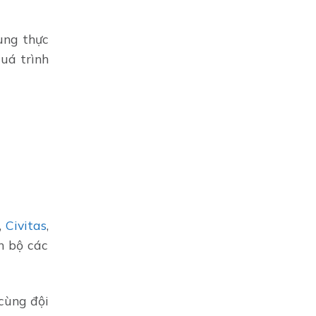
ung thực
uá trình
,
Civitas
,
n bộ các
 cùng đội