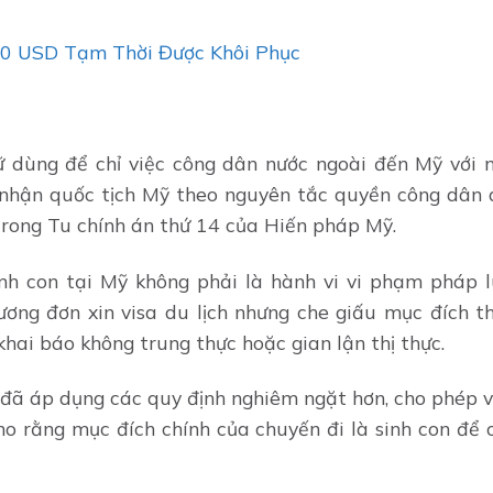
00 USD Tạm Thời Được Khôi Phục
ngữ dùng để chỉ việc công dân nước ngoài đến Mỹ với 
g nhận quốc tịch Mỹ theo nguyên tắc quyền công dân 
h trong Tu chính án thứ 14 của Hiến pháp Mỹ.
inh con tại Mỹ không phải là hành vi vi phạm pháp l
ơng đơn xin visa du lịch nhưng che giấu mục đích th
khai báo không trung thực hoặc gian lận thị thực.
 đã áp dụng các quy định nghiêm ngặt hơn, cho phép v
cho rằng mục đích chính của chuyến đi là sinh con để