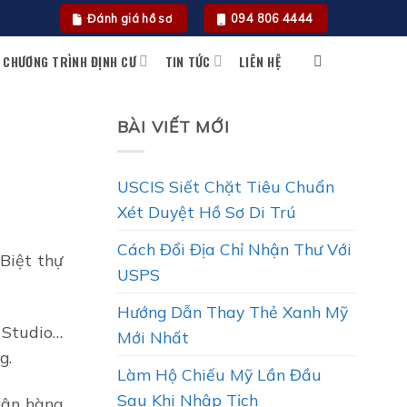
Đánh giá hồ sơ
094 806 4444
CHƯƠNG TRÌNH ĐỊNH CƯ
TIN TỨC
LIÊN HỆ
BÀI VIẾT MỚI
USCIS Siết Chặt Tiêu Chuẩn
Xét Duyệt Hồ Sơ Di Trú
Cách Đổi Địa Chỉ Nhận Thư Với
Biệt thự
USPS
Hướng Dẫn Thay Thẻ Xanh Mỹ
 Studio…
Mới Nhất
g.
Làm Hộ Chiếu Mỹ Lần Đầu
Sau Khi Nhập Tịch
gân hàng