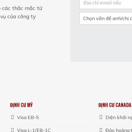
p các thắc mắc từ
vụ của công ty
ĐỊNH CƯ MỸ
ĐỊNH CƯ CANADA
Visa EB-5
Diện khởi ng
Visa L-1/EB-1C
Đảo hoàng t