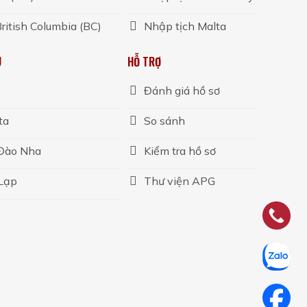
ritish Columbia (BC)
Nhập tịch Malta
U
HỖ TRỢ
Đánh giá hồ sơ
ta
So sánh
 Đào Nha
Kiểm tra hồ sơ
 Lạp
Thư viện APG