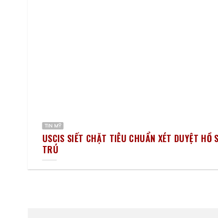
TIN MỸ
ĐỐI
USCIS SIẾT CHẶT TIÊU CHUẨN XÉT DUYỆT HỒ S
TRÚ