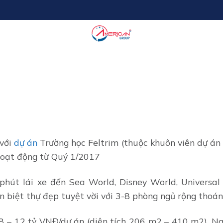
 với
dự án
Trường học Feltrim (thuộc khuôn viên dự án 
hoạt động từ Quý 1/2017
 phút lái xe đến Sea World, Disney World, Universal
 biệt thự đẹp tuyệt vời với 3-8 phòng ngủ rộng thoán
7,8 – 12 tỷ VNĐ/dự án (diện tích 206 m2 – 410 m2). N