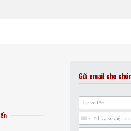
Gửi email cho chún
yến