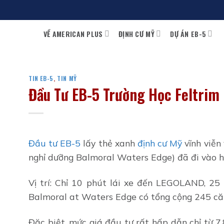
Bỏ
qua
VỀ AMERICAN PLUS
ĐỊNH CƯ MỸ
DỰ ÁN EB-5
nội
dung
TIN EB-5
,
TIN MỸ
Đầu Tư EB-5 Trường Học Feltrim
Đầu tư EB-5
lấy thẻ xanh
định cư Mỹ
vĩnh viễn
nghỉ dưỡng Balmoral Waters Edge) đã đi vào 
Vị trí: Chỉ 10 phút lái xe đến LEGOLAND, 25
Balmoral at Waters Edge có tổng cộng 245 căn
Đặc biệt, mức giá đầu tư rất hấp dẫn chỉ từ 