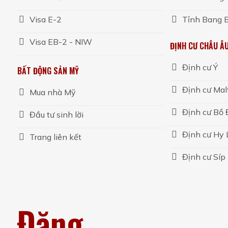
Visa E-2
Tỉnh Bang B
Visa EB-2 - NIW
ĐỊNH CƯ CHÂU Â
Định cư Ý
BẤT ĐỘNG SẢN MỸ
Định cư Mal
Mua nhà Mỹ
Định cư Bồ
Đầu tư sinh lời
Định cư Hy
Trang liên kết
Định cư Síp
Đăng