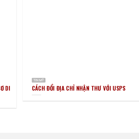
TIN MỸ
Ơ DI
CÁCH ĐỔI ĐỊA CHỈ NHẬN THƯ VỚI USPS