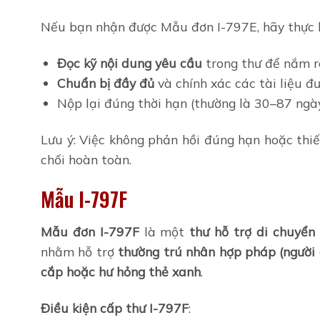
Nếu bạn nhận được Mẫu đơn I-797E, hãy thực h
Đọc kỹ nội dung yêu cầu
trong thư để nắm rõ
Chuẩn bị đầy đủ
và chính xác các tài liệu đ
Nộp lại đúng thời hạn (thường là 30–87 ngày
Lưu ý: Việc không phản hồi đúng hạn hoặc thiế
chối hoàn toàn.
Mẫu I-797F
Mẫu đơn I-797F
là một
thư hỗ trợ di chuyển 
nhằm hỗ trợ
thường trú nhân hợp pháp (người 
cắp hoặc hư hỏng thẻ xanh
.
Điều kiện cấp thư I-797F
: