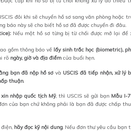
Được cấp khi hồ sơ bị từ chối không xử lý do thiếu t
SCIS đôi khi sẽ chuyển hồ sơ sang văn phòng hoặc t
ông báo này sẽ cho biết hồ sơ đã được chuyển đi đâu.
ice):
Nếu một hồ sơ từng bị từ chối được mở lại để 
ao gồm thông báo về
lấy sinh trắc học (biometric), p
hi rõ
ngày, giờ và địa điểm
của buổi hẹn.
rằng bạn đã nộp hồ sơ
và
USCIS đã tiếp nhận, xử lý 
chấp thuận
.
xin nhập quốc tịch Mỹ
, thì USCIS sẽ gửi bạn
Mẫu I-
đơn của bạn chứ không phải là bạn đã được chấp th
 điện,
hãy đọc kỹ nội dung
. Nếu đơn thư yêu cầu bạn t