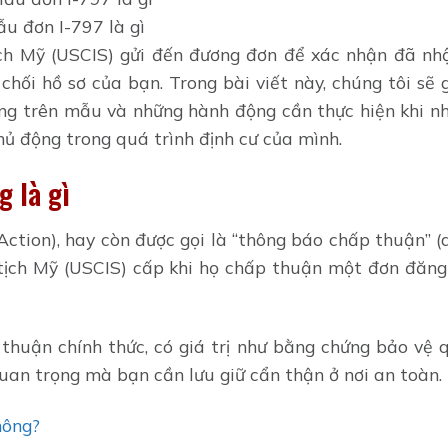
u đơn I-797 là gì
h Mỹ (USCIS) gửi đến đương đơn để xác nhận đã nhậ
chối hồ sơ của bạn. Trong bài viết này, chúng tôi sẽ
ung trên mẫu và những hành động cần thực hiện khi n
ủ động trong quá trình định cư của mình.
g là gì
ction), hay còn được gọi là “thông báo chấp thuận” (
 tịch Mỹ (USCIS) cấp khi họ chấp thuận một đơn đăng
huận chính thức, có giá trị như bằng chứng bảo vệ q
uan trọng mà bạn cần lưu giữ cẩn thận ở nơi an toàn.
hông?