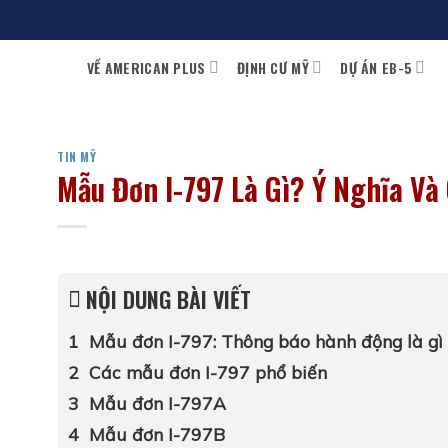
Bỏ
qua
VỀ AMERICAN PLUS
ĐỊNH CƯ MỸ
DỰ ÁN EB-5
nội
dung
TIN MỸ
Mẫu Đơn I-797 Là Gì? Ý Nghĩa Và
NỘI DUNG BÀI VIẾT
Mẫu đơn I-797: Thông báo hành động là gì
Các mẫu đơn I-797 phổ biến
Mẫu đơn I-797A
Mẫu đơn I-797B