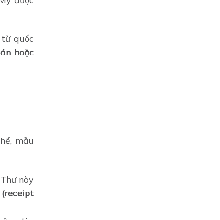
 từ quốc
uán hoặc
thể, mẫu
 Thư này
(receipt