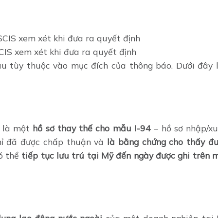
IS xem xét khi đưa ra quyết định
u tùy thuộc vào mục đích của thông báo. Dưới đây 
 là một
hồ sơ thay thế cho mẫu I-94
– hồ sơ nhập/xu
chỉ đã được chấp thuận và
là bằng chứng cho thấy đ
có thể
tiếp tục lưu trú tại Mỹ đến ngày được ghi trên 
dụng lao động nước ngoài
của một doanh nghiệp tại