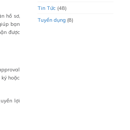
Tin Tức
(48)
n hồ sơ,
Tuyển dụng
(8)
 giúp bạn
hận được
approval
 ký hoặc
uyền lợi