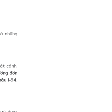
là những
ất cảnh.
ương đơn
mẫu I-94
,
 Mỹ được