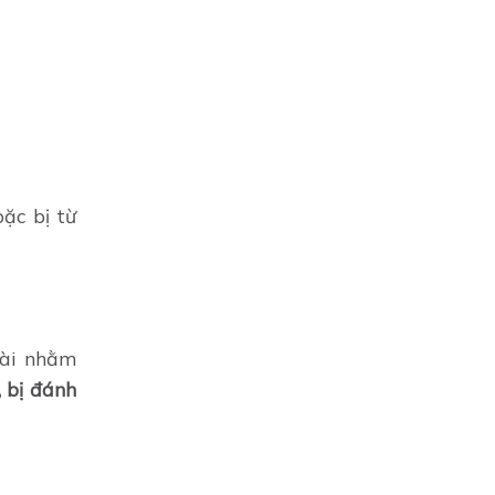
oặc bị từ
oài nhằm
, bị đánh