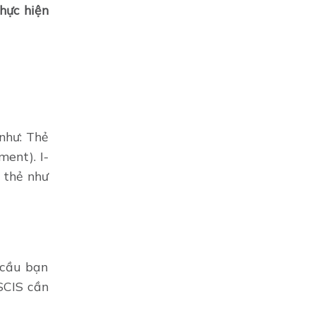
thực hiện
 như: Thẻ
ent). I-
 thẻ như
 cầu bạn
SCIS cần