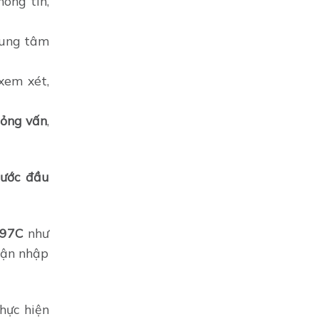
hông tin,
rung tâm
xem xét,
hỏng vấn
,
bước đầu
797C
như
uận nhập
hực hiện