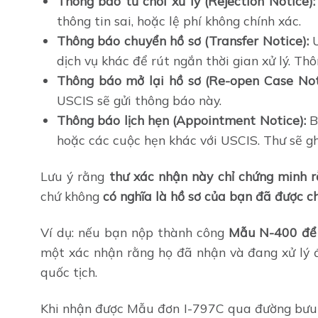
Thông báo từ chối xử lý (Rejection Notice):
thông tin sai, hoặc lệ phí không chính xác.
Thông báo chuyển hồ sơ (Transfer Notice):
U
dịch vụ khác để rút ngắn thời gian xử lý. Th
Thông báo mở lại hồ sơ (Re-open Case Not
USCIS sẽ gửi thông báo này.
Thông báo lịch hẹn (Appointment Notice):
B
hoặc các cuộc hẹn khác với USCIS. Thư sẽ g
Lưu ý rằng
thư xác nhận này chỉ chứng minh 
chứ không
có nghĩa là hồ sơ của bạn đã được 
Ví dụ: nếu bạn nộp thành công
Mẫu N-400 để 
một xác nhận rằng họ đã nhận và đang xử lý 
quốc tịch.
Khi nhận được Mẫu đơn I-797C qua đường bưu