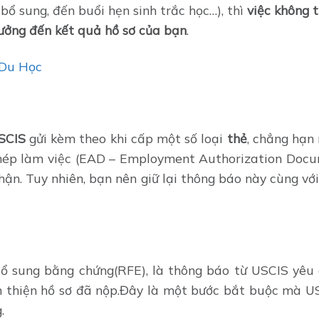
bổ sung, đến buổi hẹn sinh trắc học…), thì
việc không 
ưởng đến kết quả hồ sơ của bạn
.
 Du Học
SCIS
gửi kèm theo khi cấp một số loại
thẻ
, chẳng hạn
hép làm việc (EAD – Employment Authorization Docum
n. Tuy nhiên, bạn nên giữ lại thông báo này cùng với
ổ sung bằng chứng(RFE), là thông báo từ USCIS yêu
àn thiện hồ sơ đã nộp.Đây là một bước bắt buộc mà U
.