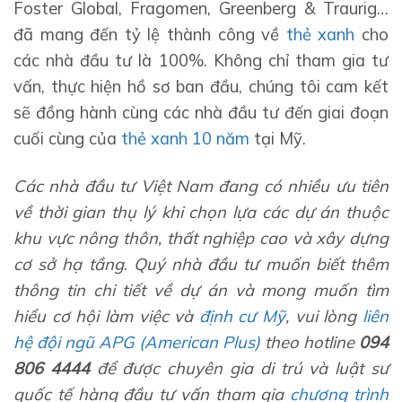
Foster Global, Fragomen, Greenberg & Traurig…
đã mang đến tỷ lệ thành công về
thẻ xanh
cho
các nhà đầu tư là 100%. Không chỉ tham gia tư
vấn, thực hiện hồ sơ ban đầu, chúng tôi cam kết
sẽ đồng hành cùng các nhà đầu tư đến giai đoạn
cuối cùng của
thẻ xanh 10 năm
tại Mỹ.
Các nhà đầu tư Việt Nam đang có nhiều ưu tiên
về thời gian thụ lý khi chọn lựa các dự án thuộc
khu vực nông thôn, thất nghiệp cao và xây dựng
cơ sở hạ tầng
.
Quý nhà đầu tư muốn biết thêm
thông tin chi tiết về dự án
và mong muốn tìm
hiểu cơ hội làm việc và
định cư Mỹ
, vui lòng
liên
hệ đội ngũ APG (American Plus)
theo hotline
094
806 4444
để được chuyên gia di trú và luật sư
quốc tế hàng đầu tư vấn tham gia
chương trình