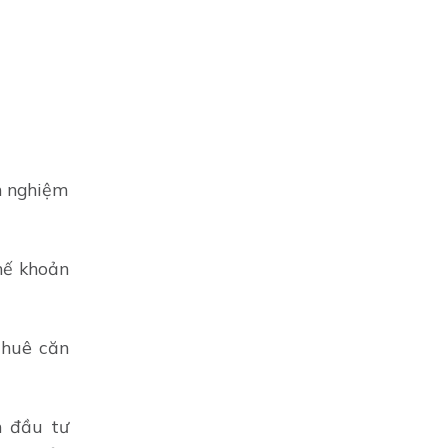
h nghiệm
hế khoản
thuê căn
n đầu tư