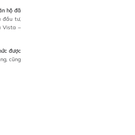
ăn hộ đã
 đầu tư,
 Vista –
hức được
ông, cũng