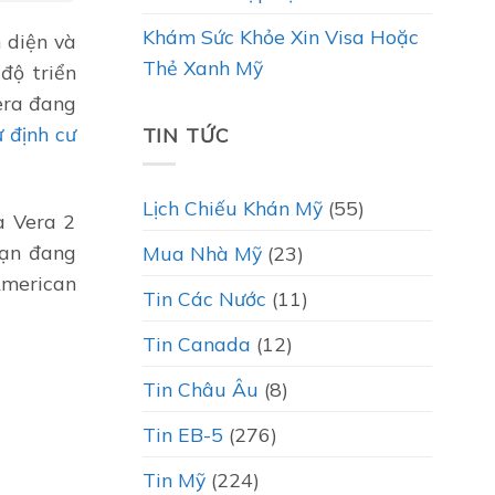
Khám Sức Khỏe Xin Visa Hoặc
 diện và
Thẻ Xanh Mỹ
 độ triển
era đang
 định cư
TIN TỨC
Lịch Chiếu Khán Mỹ
(55)
a Vera 2
bạn đang
Mua Nhà Mỹ
(23)
American
Tin Các Nước
(11)
Tin Canada
(12)
Tin Châu Âu
(8)
Tin EB-5
(276)
Tin Mỹ
(224)