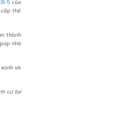
EB-5
của
 cấp thẻ
àn thành
 giúp nhà
 xanh và
h cư tại