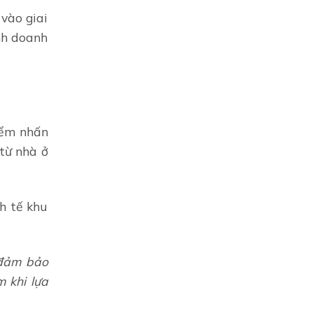
vào giai
nh doanh
điểm nhấn
từ nhà ở
nh tế khu
 đảm bảo
 khi lựa