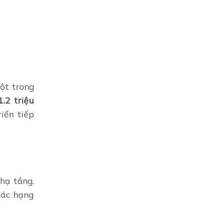
một trong
1.2 triệu
iển tiếp
hạ tầng.
các hạng