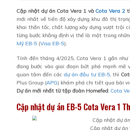
Cập nhật dự án Cota Vera 1 và
Cota Vera 2
t
mới nhất về tiến độ xây dựng khu đô thị trọng
khai thần tốc, chất lượng xây dựng vượt trội
từng bước khẳng định vị thế là một trong nh
Mỹ EB-5
(
Visa EB-5
).
Tính đến tháng 4/2025, Cota Vera 1 gần như đ
đang bước vào giai đoạn bứt phá mạnh mẽ vớ
quan tâm đến các
dự án đầu tư EB-5
, thì
Cot
Plus Group (
APG
) khám phá chi tiết qua bài vi
Dự án mới nhất từ tập đoàn Homefed
:
Cota Ve
Cập nhật dự án EB-5 Cota Vera 1 
Cập nhật dự án 