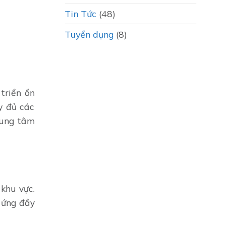
Tin Tức
(48)
Tuyển dụng
(8)
triển ổn
ầy đủ các
trung tâm
 khu vực.
 ứng đầy